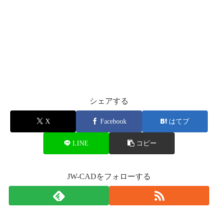
品
ペ
ー
ジ
か
ら
選
シェアする
択
で
X
Facebook
はてブ
き
LINE
コピー
ま
す
JW-CADをフォローする