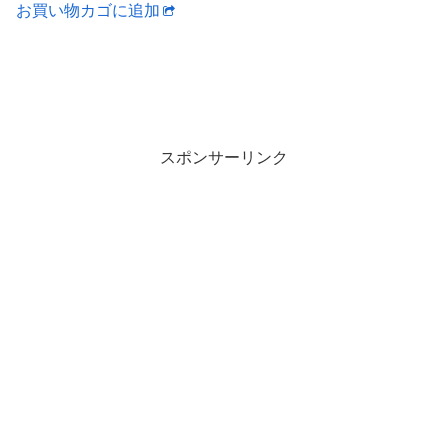
お買い物カゴに追加
ー
シ
ョ
ン
が
スポンサーリンク
あ
り
ま
す。
オ
プ
シ
ョ
ン
は
商