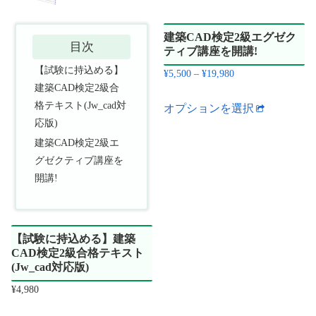
建築CAD検定2級エグゼク
目次
ティブ講座を開講!
【試験に持込める】
価
¥
5,500
–
¥
19,980
建築CAD検定2級合
格
こ
格テキスト(Jw_cad対
帯:
オプションを選択
の
応版)
¥5,500
商
–
建築CAD検定2級エ
品
¥19,980
グゼクティブ講座を
に
開講!
は
複
数
【試験に持込める】建築
CAD検定2級合格テキスト
の
(Jw_cad対応版)
バ
¥
4,980
リ
エ