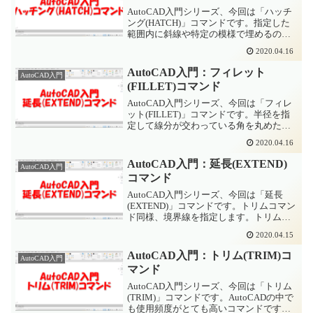
AutoCAD入門シリーズ、今回は「ハッチ
ング(HATCH)」コマンドです。指定した
範囲内に斜線や特定の模様で埋めるのが
ハッチングです。領域を示したり、コン
2020.04.16
クリートやタイル、石などの材質を表現
したりするのに使います。AutoCADでの
AutoCAD入門：フィレット
AutoCAD入門
ハッチ...
(FILLET)コマンド
AutoCAD入門シリーズ、今回は「フィレ
ット(FILLET)」コマンドです。半径を指
定して線分が交わっている角を丸めた
り、線分で角を作ったりすることの出来
2020.04.16
るコマンドです。Jw_cadでは、角を丸め
るのは「面取り(丸面取り)」、角を作るの
AutoCAD入門：延長(EXTEND)
AutoCAD入門
は...
コマンド
AutoCAD入門シリーズ、今回は「延長
(EXTEND)」コマンドです。トリムコマン
ド同様、境界線を指定します。トリムで
は切り取りをしましたが、延長コマンド
2020.04.15
はその名の通り、境界線まで伸ばすこと
ができます。延長コマンドではオブジェ
AutoCAD入門：トリム(TRIM)コ
AutoCAD入門
クトと境界線...
マンド
AutoCAD入門シリーズ、今回は「トリム
(TRIM)」コマンドです。AutoCADの中で
も使用頻度がとても高いコマンドです。