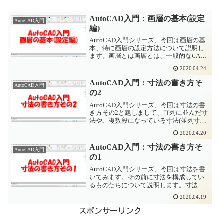
AutoCAD入門：画層の基本(設定
AutoCAD入門
編)
AutoCAD入門シリーズ、今回は画層の基
本、特に画層の設定方法について説明し
ます。画層とは画層とは、一般的なCAD
ではレイヤーと呼ばれているものです。
2020.04.24
CADの図面は1枚の図面に見えますが、実
は複数の透明なシートが重なり合って構
AutoCAD入門：寸法の書き方そ
AutoCAD入門
成されている...
の2
AutoCAD入門シリーズ、今回は寸法の書
き方その2と題しまして、直列に並んだ寸
法や、複数段になっている寸法(並列寸法)
の書き方、引出線を書く、寸法補助線、
2020.04.20
寸法線、寸法の位置の修正などについて
説明します。基本的な寸法の書き方は以
AutoCAD入門：寸法の書き方そ
AutoCAD入門
下の記事をご...
の1
AutoCAD入門シリーズ、今回は寸法を書
いてみます。その前に寸法を構成してい
るものたちについて説明します。寸法を
構成するもの寸法は下の図のような構成
2020.04.19
になっています。 寸法線：寸法値を表す
幅や範囲を示します。 寸法値：実際の寸
スポンサーリンク
法の値です。 ...