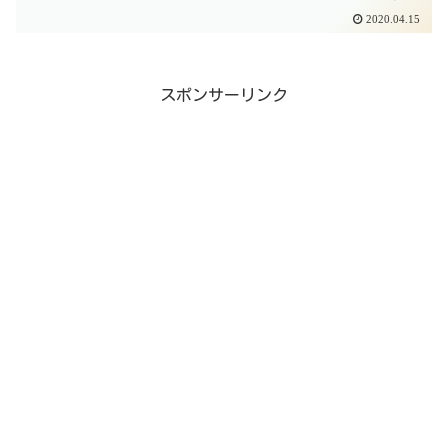
線または円などのオブジェクトと、線な
2020.04.15
どの境界線が重なったところで切り取る
ことが出来るコマンドです。このオブジ
ェクト...
スポンサーリンク