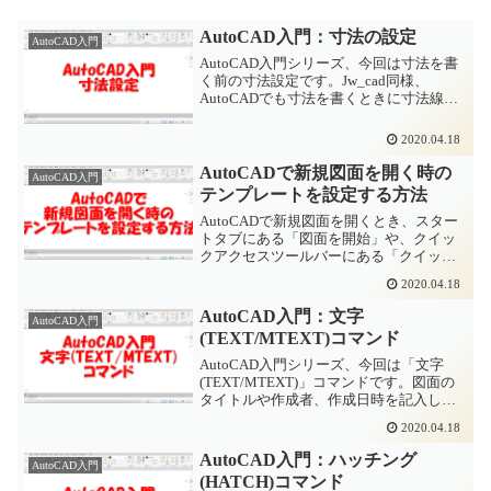
AutoCAD入門：寸法の設定
AutoCAD入門
AutoCAD入門シリーズ、今回は寸法を書
く前の寸法設定です。Jw_cad同様、
AutoCADでも寸法を書くときに寸法線、
寸法値、寸法補助線、端末記号などを設
定しておきます。毎回設定するのは大変
2020.04.18
なので「テンプレート」という形式のフ
ァイルに保...
AutoCADで新規図面を開く時の
AutoCAD入門
テンプレートを設定する方法
AutoCADで新規図面を開くとき、スター
トタブにある「図面を開始」や、クイッ
クアクセスツールバーにある「クイック
新規作成」で新しい図面を開いたとき
2020.04.18
は、テンプレートの指定する画面が表示
されません。このときに、いつも使って
AutoCAD入門：文字
AutoCAD入門
いるテンプレートや、...
(TEXT/MTEXT)コマンド
AutoCAD入門シリーズ、今回は「文字
(TEXT/MTEXT)」コマンドです。図面の
タイトルや作成者、作成日時を記入した
り、部品の名称や注釈を書いたりなど、
2020.04.18
設計図面においては必要な機能です。
AutoCADで文字を書くにはAutoCADで
AutoCAD入門：ハッチング
AutoCAD入門
は...
(HATCH)コマンド