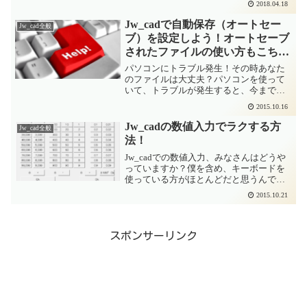
2018.04.18
A3 及び A4 サイズに対して最小 10mmで
あることが望ましいと...
Jw_cadで自動保存（オートセー
Jw_cad全般
ブ）を設定しよう！オートセーブ
されたファイルの使い方もこち
ら！
パソコンにトラブル発生！その時あなた
のファイルは大丈夫？パソコンを使って
いて、トラブルが発生すると、今まで行
っていた作業が全て無駄になってしまう
2015.10.16
ことがあります。特に、ファイルを編集
している時にパソコンが動かなくなった
Jw_cadの数値入力でラクする方
Jw_cad全般
りすると悲惨・・・半日か...
法！
Jw_cadでの数値入力、みなさんはどうや
っていますか？僕を含め、キーボードを
使っている方がほとんどだと思うんです
が、いい方法を教えてもらったのでシェ
2015.10.21
アします。動画による解説はこちらこの
記事を動画にしてみました。よかったら
チャンネル登録お願...
スポンサーリンク