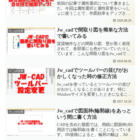
前回の記事で属性選択について書きまし
た。今回は属性選択と属性変更をいっし
ょに使うことで、作図効率をアップさせ
る方法について書いてみます。別レイヤ
2020.08.29
に書いてしまった壁芯を正しいレイヤに
変更する気がつくと違うレイヤに書いて
Jw_cadで間取り図を簡単な方法
Jw_cad全般
しまった!!という間違い...
で書いてみる
賃貸物件などの間取り図、壁が黒く表現
されて、各部屋にも色がついていたりし
ています。こんな間取り図をJw_cadで書
いてみました。動画による解説はこちら
2018.06.05
この記事を動画にしてみました。よかっ
たらチャンネル登録お願いします!設定を
Jw_cadでツールバーの並びがお
Jw_cad全般
確認する今回はソ...
かしくなった時の修正方法
Jw_cadを使っているとツールバーの並び
がおかしくなることがあります。特に
Windowサイズを変更したときになること
が多いです。そんな時の修正方法です。
2017.10.24
Jw_cadのツールバーを初期化する実は修
正方法は簡単です。Jw_cadのメニューに
Jw_cadで図面枠(輪郭線)をあっと
Jw_cad全般
あ...
いう間に書く方法
CADを含めた製図では、用紙に図面枠(JIS
用語では輪郭線)を書くことになっていま
す。JIS規格によると、輪郭の幅は，A0 及
び A1 サイズに対して最小 20mm，A2，