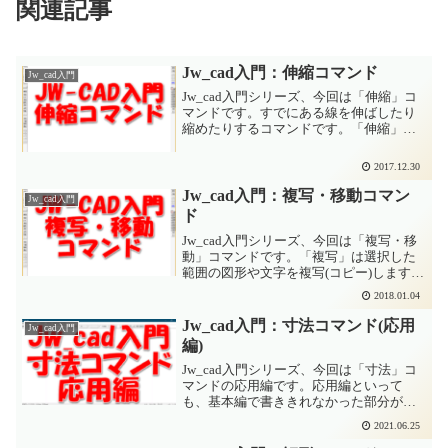
関連記事
Jw_cad入門：伸縮コマンド
Jw_cad入門
Jw_cad入門シリーズ、今回は「伸縮」コ
マンドです。すでにある線を伸ばしたり
縮めたりするコマンドです。「伸縮」コ
マンドが使いこなせると図面を書く速度
が大幅に早くなります。コツは「伸縮」
2017.12.30
コマンドをたくさん使って慣れること。
最初のうちは「消去...
Jw_cad入門：複写・移動コマン
Jw_cad入門
ド
Jw_cad入門シリーズ、今回は「複写・移
動」コマンドです。「複写」は選択した
範囲の図形や文字を複写(コピー)します。
「移動」は選択した範囲の図形や文字を
2018.01.04
別の場所に移動(ムーブ)します。「複写・
移動」のやりかた「複写・移動」は大き
Jw_cad入門：寸法コマンド(応用
Jw_cad入門
く分けて2...
編)
Jw_cad入門シリーズ、今回は「寸法」コ
マンドの応用編です。応用編といって
も、基本編で書ききれなかった部分がメ
インになっていますので、お気軽にご覧
2021.06.25
ください。寸法コマンドはあらかじめ設