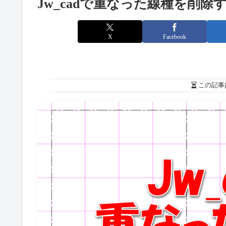
Jw_cadで重なった線種を削除
X
Facebook
この記事