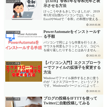
【Excel】令和1年を令和元年と表
パソコン関連
示させる方法
けっこうやきもきしていましたが、2019
年5月5日(僕のパソコンでは)、やっと
ExcelやWordで「令和」の和暦が使えるよ
うになりました。ただひとつ、とても残
2019.05.06
念なことがあります。令和元年が令和1年
になってしまう2019年5月6日をExce...
PowerAutomateをインストールす
パソコン関連
る手順
パソコンで同じような作業を行うとき、
マウスを何度もクリックしたり、コピペ
を繰り返したりすることはありませんか?
また、定期的に行っている作業は、自動
2022.01.13
で実行してくれたら楽ですよね。
WindowsはGUIなのでマウスや画面の操作
【パソコン入門】エクスプローラ
パソコン関連
が必要です。これを...
ーでファイルの拡張子を変更する
方法
Windowsでファイル操作するときに使う
のが「エクスプローラー」というソフト
です。Windowsのバージョンによって若
干の違いがありますが、通常はタスクバ
2019.02.11
ーに表示されています。Windows7までだ
と、スタートボタンから「コンピュー
ブログの投稿をIFTTTを使って
パソコン関連
タ」や...
Twitterに自動投稿してみる