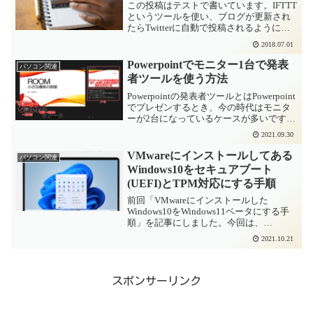
この投稿はテストで書いています。IFTTT
というツールを使い、ブログが更新され
たらTwitterに自動で投稿されるように設
定してみました。アイキャッチ画像もい
2018.07.01
っしょにアップされるようなのでうまく
いくといいのですが・・・
Powerpointでモニター1台で発表
パソコン関連
者ツールを使う方法
Powerpointの発表者ツールとはPowerpoint
でプレゼンするとき、今の時代はモニタ
ーが2台になっているケースが多いです。
よくあるのが、ノートパソコンに付いて
2021.09.30
いる外部モニタ出力(RGBやHDMI)にプロ
ジェクターをつなぐパターン。...
VMwareにインストールしてある
パソコン関連
Windows10をセキュアブート
(UEFI)とTPM対応にする手順
前回「VMwareにインストールした
Windows10をWindows11ベータにする手
順」を記事にしました。今回は、
Windows11が正式リリースになったこと
2021.10.21
を踏まえ、VMwareにインストールしてあ
るWindows10をWindows...
スポンサーリンク