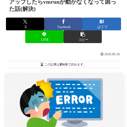
アップしたらvmrunが動かなくなって困っ
た話(解決)
X
Facebook
はてブ
LINE
コピー
2018.09.18
この記事は
約4分
で読めます。