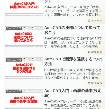
ンド
AutoCAD入門シリーズ、今回は「移動」
コマンドです。使い方は複写とほぼ同じ
です。図形が増えていくのが複写に対
し、元の図形がなくなるのが移動コマン
2020.04.07
ドになります。AutoCADでの移動方法
AutoCADでの移動は、複写同様、大きく
AutoCADの座標について知って
AutoCAD入門
分けて2つ...
おこう
AutoCADの座標について理解するCADで
は「座標」という考え方が大切になりま
す。線や点を書いたとき、その線や点か
ら次の図形をどのように書くか、どこに
2020.03.30
移動させるかなどを「座標」という考え
方を使います。上の図の場合、中心に原
AutoCADで図形を選択する5つの
AutoCAD入門
点(0,0)があ...
方法
CADの図形選択CADで図面上の図形など
を移動させたりコピーしたり、削除した
りなどの操作をするには、操作対象の図
形などを選択する必要があります。操作
2020.04.04
対象の図形は一つのこともあれば複数の
こともあります。ここではAutoCADでの
AutoCAD入門：画層の基本(設定
AutoCAD入門
図形を選択する...
編)
AutoCAD入門シリーズ、今回は画層の基
本、特に画層の設定方法について説明し