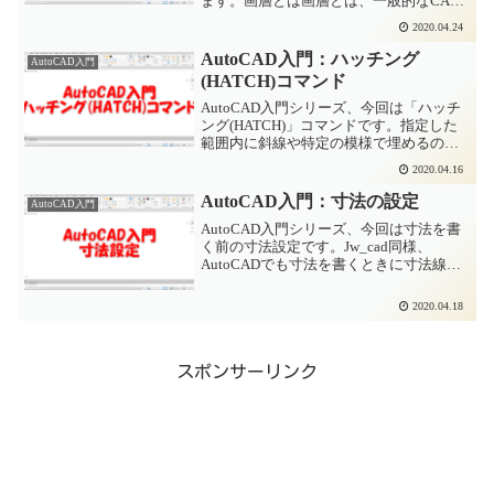
ます。画層とは画層とは、一般的なCAD
ではレイヤーと呼ばれているものです。
2020.04.24
CADの図面は1枚の図面に見えますが、実
は複数の透明なシートが重なり合って構
AutoCAD入門：ハッチング
AutoCAD入門
成されている...
(HATCH)コマンド
AutoCAD入門シリーズ、今回は「ハッチ
ング(HATCH)」コマンドです。指定した
範囲内に斜線や特定の模様で埋めるのが
ハッチングです。領域を示したり、コン
2020.04.16
クリートやタイル、石などの材質を表現
したりするのに使います。AutoCADでの
AutoCAD入門：寸法の設定
AutoCAD入門
ハッチ...
AutoCAD入門シリーズ、今回は寸法を書
く前の寸法設定です。Jw_cad同様、
AutoCADでも寸法を書くときに寸法線、
寸法値、寸法補助線、端末記号などを設
定しておきます。毎回設定するのは大変
2020.04.18
なので「テンプレート」という形式のフ
ァイルに保...
スポンサーリンク