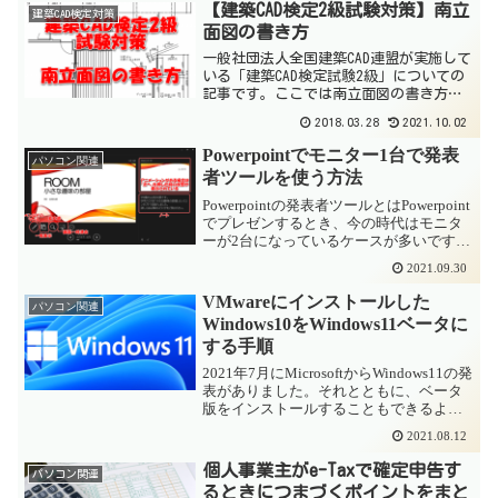
【建築CAD検定2級試験対策】南立
建築CAD検定対策
面図の書き方
一般社団法人全国建築CAD連盟が実施して
いる「建築CAD検定試験2級」についての
記事です。ここでは南立面図の書き方に
ついてまとめてみました。動画編も作り
2018.03.28
2021.10.02
ましたのでご覧ください。建築CAD検定試
験2級の南立面図概要建築CAD検定試験2級
Powerpointでモニター1台で発表
パソコン関連
では1...
者ツールを使う方法
Powerpointの発表者ツールとはPowerpoint
でプレゼンするとき、今の時代はモニタ
ーが2台になっているケースが多いです。
よくあるのが、ノートパソコンに付いて
2021.09.30
いる外部モニタ出力(RGBやHDMI)にプロ
ジェクターをつなぐパターン。...
VMwareにインストールした
パソコン関連
Windows10をWindows11ベータに
する手順
2021年7月にMicrosoftからWindows11の発
表がありました。それとともに、ベータ
版をインストールすることもできるよう
になりました。とはいえ、本番環境をベ
2021.08.12
ータ版にするのはちょっと恐いので、
VMWareにインストールしたWind...
個人事業主がe-Taxで確定申告す
パソコン関連
るときにつまづくポイントをまと