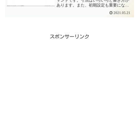
マンドです。寸法はいろいろと書き方が
あります。また、初期設定も重要になっ
てきます。この記事では、寸法を書く前
2021.05.21
段階の初期設定について説明します。動
画を作成中です手順を動画にする予定で
すよかったらチャン...
スポンサーリンク