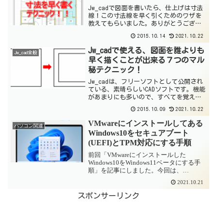
Jw_cadで図面を書いたら、仕上げは寸法
線！この寸法線を早く引くためのワザを
教えてもらいました。ありがとうござい
ます！寸法を早くキレイに書くテクニッ
2015.10.14
2021.10.22
クを動画にしました寸法を早くキレイに
書くテクニックを動画にしました。よか
Jw_cadで使える、図面を誰よりも
Jw_cad全般
ったら見て下さい。...
早く描くことが出来る７つのマル
秘テクニック！
Jw_cadは、フリーソフトとして公開され
ている、素晴らしいCADソフトです。機能
があまりにも多いので、すべてを覚える
のはとてもむずかしいですが、効率的に
2015.10.09
2021.10.22
素早く図面を描くテクニックを教えても
らったのでメモしておきます。四角形な
VMwareにインストールしてある
パソコン関連
ど、連続した線...
Windows10をセキュアブート
(UEFI)とTPM対応にする手順
前回「VMwareにインストールした
Windows10をWindows11ベータにする手
順」を記事にしました。今回は、
Windows11が正式リリースになったこと
2021.10.21
を踏まえ、VMwareにインストールしてあ
るWindows10をWindows...
スポンサーリンク