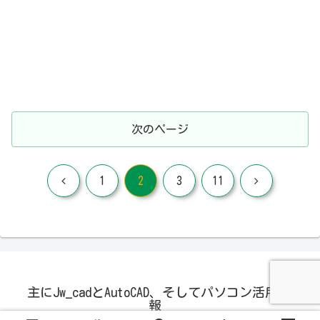
次のページ
前
次
1
2
3
11
へ
へ
主にJw_cadとAutoCAD、そしてパソコン活用の情
報