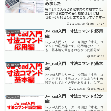
めました
毎年2月に入ると確定申告の時期ですね。
2020年は窓口での受付期間は2月17日
(月)〜3月16日(月)までとなっています。
税務署の窓口は月～金曜日の午前8時30分
2020.02.09
2021.07.27
～午後5時が開庁時間で、土日祝は基本的
にお休みです。ただ、確定申告時期にな
Jw_cad入門：寸法コマンド(応用
Jw_cad入門
ると...
編)
Jw_cad入門シリーズ、今回は「寸法」コ
マンドの応用編です。応用編といって
も、基本編で書ききれなかった部分がメ
インになっていますので、お気軽にご覧
2021.06.25
ください。寸法コマンドはあらかじめ設
定をしておく必要があります。以下のペ
Jw_cad入門：寸法コマンド(基本
Jw_cad入門
ージをご参照ください...
編)
Jw_cad入門シリーズ、今回は「寸法」コ
マンドです。寸法コマンドはあらかじめ
設定をしておく必要があります。以下の
ページをご参照ください。この記事では
2021.06.23
2021.06.25
基本的な寸法の記入方法を説明します。
動画を作成中ですよかったらチャンネル
Jw_cad入門：寸法コマンド(設定
Jw_cad入門
登録お願いします!...
編)
Jw_cad入門シリーズ、今回は「寸法」コ