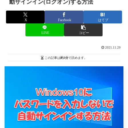
動サインイン(ログオン)する方法
X
Facebook
はてブ
LINE
コピー
2021.11.29
この記事は
約3分
で読めます。