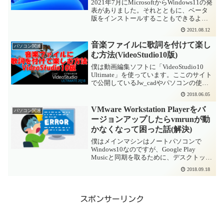
2021年7月にMicrosoftからWindows11の発
表がありました。それとともに、ベータ
版をインストールすることもできるよう
になりました。とはいえ、本番環境をベ
2021.08.12
ータ版にするのはちょっと恐いので、
VMWareにインストールしたWind...
音楽ファイルに歌詞を付けて楽し
パソコン関連
む方法(VideoStudio10版)
僕は動画編集ソフトに「VideoStudio10
Ultimate」を使っています。ここのサイト
で公開しているJw_cadやパソコンの使い
方動画はこのソフトで作っていますが、
2018.06.05
まだまだ全然使いこなしていません。そ
こで、今回は勉強を兼ねて、ミュ...
VMware Workstation Playerをバ
パソコン関連
ージョンアップしたらvmrunが動
かなくなって困った話(解決)
僕はメインマシンはノートパソコンで
Windows10なのですが、Google Play
Musicと同期を取るために、デスクトップ
パソコンにVMwareという仮想化ソフトを
2018.09.18
入れて、別のWindowsOSを動かしていま
す。これで使わせていただ...
スポンサーリンク