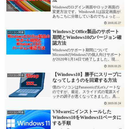
Windowsのログイン画面やロック画面の
変更方法です。Windows8.1は設定画面が
あちこちに分散しているのでちょっと探
しにくかったので忘備録的にメモってお
2018.05.27
きます。Windows8.1でログインやロック
画面の画像を変更するチャームをひら...
WindowsとOffice製品のサポート
パソコン関連
期間とWindows10のバージョン確
認方法
Windowsのサポート期間について
MicrosoftのWindows7の個人向けサポート
が2020年1月14日で終了しました。現在
サポートされているWindowsのバージョ
2020.03.25
ンとサポート期間は以下のとおりです。
OS名サポート終了予定日Win...
【Windows10】勝手にスリープに
パソコン関連
なってしまうのを回避する方法
僕のパソコンはPanasonicのLet'sノートな
のですが、最近、スライド式の電源スイ
ッチの調子が悪くなってきました。具体
的には、電源OFFの状態からスライドし
2019.05.24
てONにしようとしても、たまにONにな
らないことがあって・・・このままだと
VMwareにインストールした
パソコン関連
いつ...
Windows10をWindows11ベータに
する手順